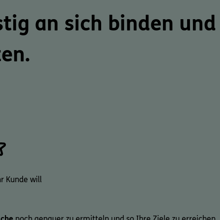
stig an sich binden
und 
ten.
r Kunde will
che
noch genauer zu ermitteln und so Ihre Ziele zu erreichen