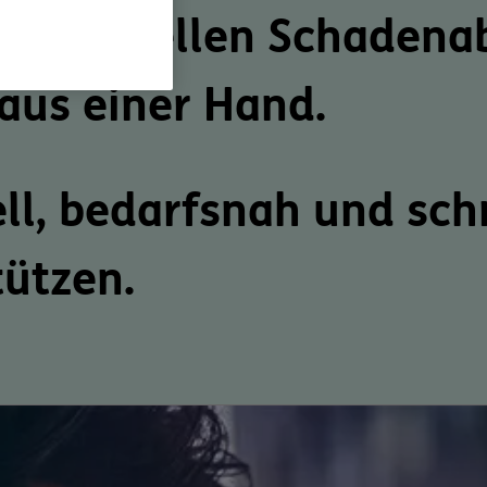
ner schnellen Schaden
 aus einer Hand.
ell, bedarfsnah und sch
tützen.