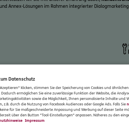
-und Annex-Lösungen im Rahmen integrierter Dialogmarketi
Alles aus e
 zum Datenschutz
akzeptieren" klicken, stimmen Sie der Speicherung von Cookies und ähnlichen
. Dadurch ermöglichen Sie eine zuverlässige Funktion der Website, die Analy
r
Analyse
der geeignete
rketingaktivitäten sowie die Möglichkeit, Ihnen personalisierte Inhalte und
n, z.B. durch die Nutzung von Facebook Audiences oder Google Ads. Falls Sie
n
r keine für Sie maßgeschneiderte Anpassung und Werbung auf dieser Seite mö
erzeit über den Button "Tool-Einstellungen" anpassen. Näheres zu den einge
er Marketingmaßnahme
hutzhinweise
Impressum