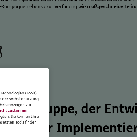
ng-Kampagnen ebenso zur Verfügung wie
maßgeschneiderte
ind
iner Hand
 Technologien (Tools)
se der Websitenutzung,
n Zielgruppe, der
Entw
 Werbeanzeigen zur
icht zustimmen
glich. Sie können Ihre
setzten Tools finden
n bis zur
Implementie